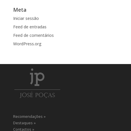
Meta
Iniciar sessão
Feed de entradas
Feed de comentários
WordPress.org
Recomendações »
Destaques »
Contactos »