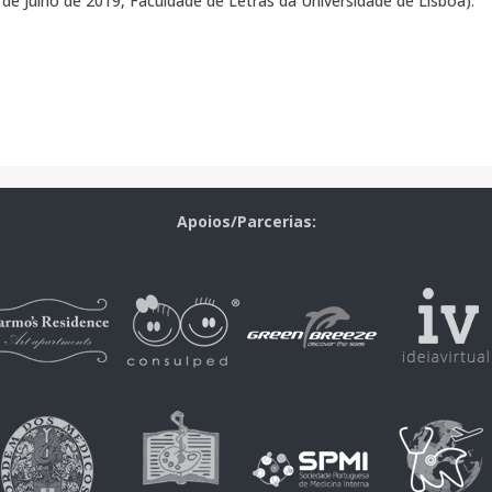
 de Julho de 2019, Faculdade de Letras da Universidade de Lisboa).
Apoios/Parcerias: