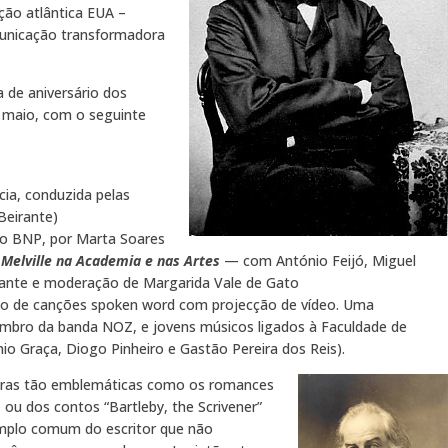
ção atlântica EUA –
unicação transformadora
 de aniversário dos
 maio, com o seguinte
cia, conduzida pelas
 Beirante)
io BNP, por Marta Soares
Melville na Academia e nas Artes
— com António Feijó, Miguel
rante e moderação de Margarida Vale de Gato
to de canções spoken word com projecção de vídeo. Uma
mbro da banda NOZ, e jovens músicos ligados à Faculdade de
io Graça, Diogo Pinheiro e Gastão Pereira dos Reis).
bras tão emblemáticas como os romances
 ou dos contos “Bartleby, the Scrivener”
emplo comum do escritor que não