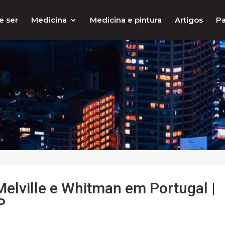
e ser
Medicina
Medicina e pintura
Artigos
Pa
Melville e Whitman em Portugal |
P