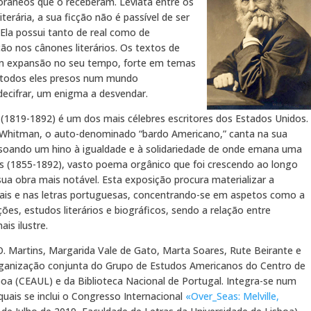
orâneos que o receberam. Leviatã entre os
terária, a sua ficção não é passível de ser
 Ela possui tanto de real como de
ção nos cânones literários. Os textos de
m expansão no seu tempo, forte em temas
, todos eles presos num mundo
decifrar, um enigma a desvendar.
 (1819-1892) é um dos mais célebres escritores dos Estados Unidos.
, Whitman, o auto-denominado “bardo Americano,” canta na sua
 soando um hino à igualdade e à solidariedade de onde emana uma
ss (1855-1892), vasto poema orgânico que foi crescendo ao longo
sua obra mais notável. Esta exposição procura materializar a
uais e nas letras portuguesas, concentrando-se em aspetos como a
ões, estudos literários e biográficos, sendo a relação entre
is ilustre.
O. Martins, Margarida Vale de Gato, Marta Soares, Rute Beirante e
rganização conjunta do Grupo de Estudos Americanos do Centro de
boa (CEAUL) e da Biblioteca Nacional de Portugal. Integra-se num
quais se inclui o Congresso Internacional
«Over_Seas: Melville,