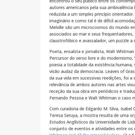
encontrou o seu público entre os contemp
autores americanos pela sua ambivalência li
reduzida a um simples princípio orientador.
imaginário e como tal é de difícil acomoda
Melville são um microcosmos do mundo e
associados ao mar e seus frequentadores
claustrofóbico e avassalador, um puzzle a 
Poeta, ensaísta e jornalista, Walt Whitman
Percursor do verso livre e do modernismo
poesia a totalidade da existência humana,
visão audaz da democracia. Leaves of Gra
da sua vida em sucessivas reedições, foi a 
relevância de ambos autores nas artes vis
receção da sua obra em periódicos e traduç
Fernando Pessoa e Walt Whitman o caso ma
Com curadoria de Edgardo M. Silva, Isabel 
Teresa Seruya, a mostra resulta de uma o
Estudos Anglísticos da Universidade de Lis
conjunto de eventos e atividades entre os 