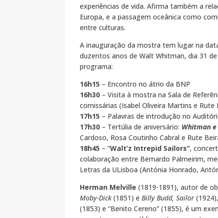
experiências de vida. Afirma também a rela
Europa, e a passagem oceânica como com
entre culturas.
A inauguração da mostra tem lugar na data
duzentos anos de Walt Whitman, dia 31 de
programa:
16h15
– Encontro no átrio da BNP
16h30
– Visita à mostra na Sala de Referên
comissárias (Isabel Oliveira Martins e Rute
17h15
– Palavras de introdução no Auditór
17h30
– Tertúlia de aniversário:
Whitman e 
Cardoso, Rosa Coutinho Cabral e Rute Bei
18h45
– “
Walt’z Intrepid Sailors”
, concer
colaboração entre Bernardo Palmeirim, me
Letras da ULisboa (Antónia Honrado, Antón
Herman Melville
(1819-1891), autor de o
Moby-Dick
(1851) e
Billy Budd, Sailor
(1924),
(1853) e “Benito Cereno” (1855), é um ex