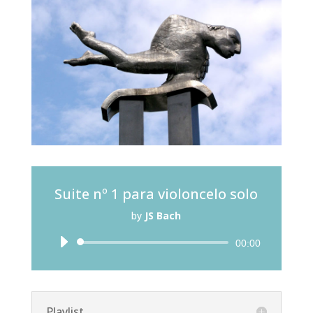
Suite nº 1 para violoncelo solo
by
JS Bach
Reprodutor
00:00
de
áudio
Playlist