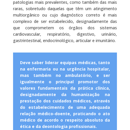
patologias mais prevalentes, como também das mais
raras, sobretudo daquelas que têm um atingimento
multiorgânico ou cujo diagnóstico correto é mais
complexo de ser estabelecido, designadamente das
que comprometem os órgãos dos sistemas
cardiovascular, respiratório, digestivo, urinário,
gastrintestinal, endocrinológico, articular e imunitário.
Deve saber liderar equipas médicas, tanto
na enfermaria ou na urgência hospitalar,
mas também no ambulatório, e ser
igualmente o principal promotor dos
valores fundamentais da prática clínica,
designadamente da humanização na
prestação dos cuidados médicos, através
do estabelecimento de uma adequada
relação médico-doente, praticando o ato
médico de acordo o respeito absoluto da
ética e da deontologia profissionais.