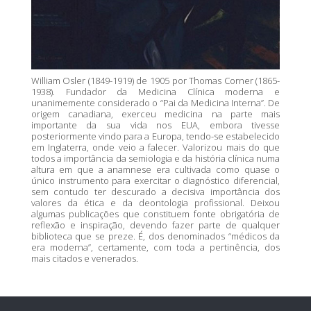
William Osler (1849-1919) de 1905 por Thomas Corner (1865-
1938). Fundador da Medicina Clínica moderna e
unanimemente considerado o “Pai da Medicina Interna”. De
origem canadiana, exerceu medicina na parte mais
importante da sua vida nos EUA, embora tivesse
posteriormente vindo para a Europa, tendo-se estabelecido
em Inglaterra, onde veio a falecer. Valorizou mais do que
todos a importância da semiologia e da história clínica numa
altura em que a anamnese era cultivada como quase o
único instrumento para exercitar o diagnóstico diferencial,
sem contudo ter descurado a decisiva importância dos
valores da ética e da deontologia profissional. Deixou
algumas publicações que constituem fonte obrigatória de
reflexão e inspiração, devendo fazer parte de qualquer
biblioteca que se preze. É, dos denominados “médicos da
era moderna”, certamente, com toda a pertinência, dos
mais citados e venerados.