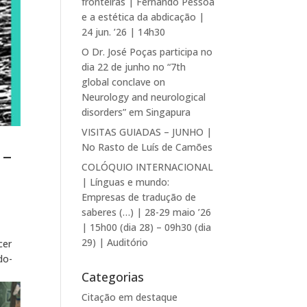
fronteiras | Fernando Pessoa
e a estética da abdicação |
24 jun. ’26 | 14h30
O Dr. José Poças participa no
dia 22 de junho no “7th
global conclave on
Neurology and neurological
disorders” em Singapura
VISITAS GUIADAS – JUNHO |
No Rasto de Luís de Camões
 –
COLÓQUIO INTERNACIONAL
| Línguas e mundo:
Empresas de tradução de
saberes (…) | 28-29 maio ’26
| 15h00 (dia 28) – 09h30 (dia
29) | Auditório
cer
do-
Categorias
Citação em destaque