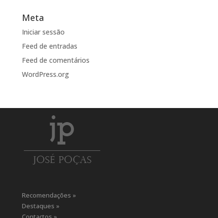
Meta
Iniciar sessão
Feed de entradas
Feed de comentários
WordPress.org
Recomendações »
Destaques »
Contactos »