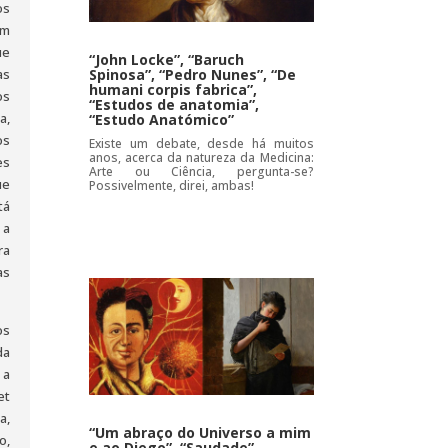
os
em
ue
“John Locke”, “Baruch
as
Spinosa”, “Pedro Nunes”, “De
humani corpis fabrica”,
os
“Estudos de anatomia”,
a,
“Estudo Anatómico”
os
Existe um debate, desde há muitos
anos, acerca da natureza da Medicina:
es
Arte ou Ciência, pergunta-se?
ue
Possivelmente, direi, ambas!
tá
 a
ra
as
os
da
 a
et
a,
“Um abraço do Universo a mim
o,
e ao Diego”, “Saudade”