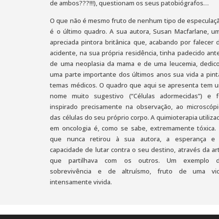
de ambos???!!!), questionam os seus patobiógrafos…
O que não é mesmo fruto de nenhum tipo de especulaç
é o último quadro. A sua autora, Susan Macfarlane, u
apreciada pintora britânica que, acabando por falecer 
acidente, na sua própria residência, tinha padecido ant
de uma neoplasia da mama e de uma leucemia, dedic
uma parte importante dos últimos anos sua vida a pint
temas médicos. O quadro que aqui se apresenta tem 
nome muito sugestivo (“Células adormecidas”) e f
inspirado precisamente na observação, ao microscópi
das células do seu próprio corpo. A quimioterapia utiliza
em oncologia é, como se sabe, extremamente tóxica.
que nunca retirou à sua autora, a esperança e
capacidade de lutar contra o seu destino, através da ar
que partilhava com os outros. Um exemplo 
sobrevivência e de altruísmo, fruto de uma vi
intensamente vivida.