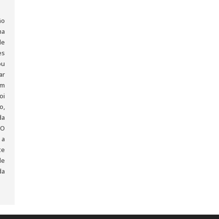
ão
ma
de
es
ou
ar
um
oi
o,
da
 O
 a
te
de
da