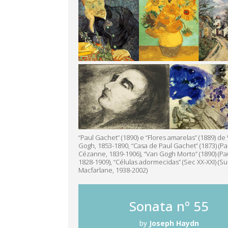
“Paul Gachet” (1890) e “Flores amarelas” (1889) de
Gogh, 1853-1890, “Casa de Paul Gachet” (1873) (Pa
Cézanne, 1839-1906), “Van Gogh Morto” (1890) (Pa
1828-1909), “Células adormecidas” (Sec XX-XXI) (S
Macfarlane, 1938-2002)
Sonata nº 55
by
Joseph Haydn