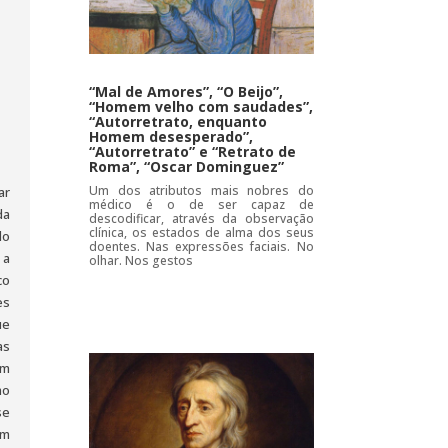
“Mal de Amores”, “O Beijo”,
“Homem velho com saudades”,
“Autorretrato, enquanto
Homem desesperado”,
“Autorretrato” e “Retrato de
Roma”, “Oscar Dominguez”
Um dos atributos mais nobres do
ar
médico é o de ser capaz de
da
descodificar, através da observação
clínica, os estados de alma dos seus
do
doentes. Nas expressões faciais. No
 a
olhar. Nos gestos
co
es
ue
as
am
mo
se
em