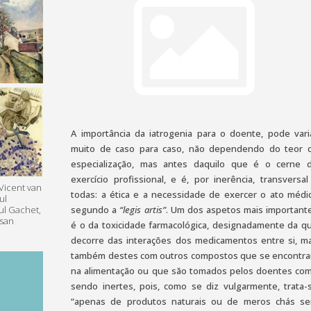
A importância da iatrogenia para o doente, pode vari
muito de caso para caso, não dependendo do teor 
especialização, mas antes daquilo que é o cerne 
exercício profissional, e é, por inerência, transversal
 Vicent van
todas: a ética e a necessidade de exercer o ato médi
ul
ul Gachet,
segundo a
“legis artis”
. Um dos aspetos mais important
usan
é o da toxicidade farmacológica, designadamente da q
decorre das interações dos medicamentos entre si, m
também destes com outros compostos que se encontr
na alimentação ou que são tomados pelos doentes co
sendo inertes, pois, como se diz vulgarmente, trata-
“apenas de produtos naturais ou de meros chás s