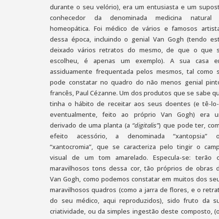
durante o seu velório), era um entusiasta e um supos
conhecedor da denominada medicina natural
homeopática. Foi médico de vários e famosos artist
dessa época, incluindo o genial Van Gogh (tendo es
deixado vários retratos do mesmo, de que o que 
escolheu, é apenas um exemplo). A sua casa e
assiduamente frequentada pelos mesmos, tal como 
pode constatar no quadro do não menos genial pint
francês, Paul Cézanne. Um dos produtos que se sabe q
tinha o hábito de receitar aos seus doentes (e tê-lo-
eventualmente, feito ao próprio Van Gogh) era 
derivado de uma planta (a
“digitalis”
) que pode ter, co
efeito acessório, a denominada “xantopsia” 
“xantocromia”, que se caracteriza pelo tingir o cam
visual de um tom amarelado. Especula-se: terão 
maravilhosos tons dessa cor, tão próprios de obras 
Van Gogh, como podemos constatar em muitos dos se
maravilhosos quadros (como a jarra de flores, e o retra
do seu médico, aqui reproduzidos), sido fruto da s
criatividade, ou da simples ingestão deste composto, (