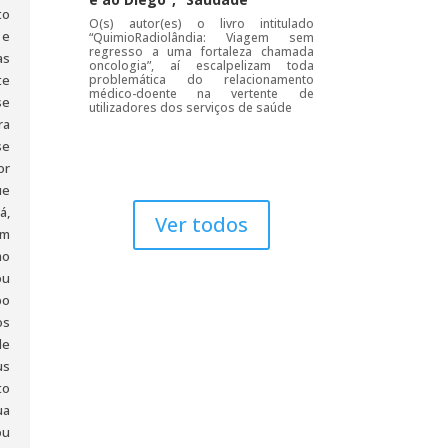
to
O(s) autor(es) o livro intitulado
 e
“QuimioRadiolândia: Viagem sem
regresso a uma fortaleza chamada
as
oncologia”, aí escalpelizam toda
te
problemática do relacionamento
médico-doente na vertente de
se
utilizadores dos serviços de saúde
ra
se
or
ue
á,
Ver todos
um
mo
ou
po
os
de
us
to
ua
ou