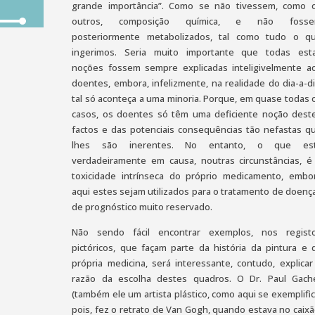
grande importância”. Como se não tivessem, como 
outros, composição química, e não foss
e
posteriormente metabolizados, tal como tudo o q
ingerimos. Seria muito importante que todas est
as
noções fossem sempre explicadas inteligivelmente a
a/baixo
doentes, embora, infelizmente, na realidade do dia-a-di
a
tal só aconteça a uma minoria. Porque, em quase todas 
entar
casos, os doentes só têm uma deficiente noção dest
factos e das potenciais consequências tão nefastas q
inuir
lhes são inerentes. No entanto, o que es
verdadeiramente em causa, noutras circunstâncias, é
ume.
toxicidade intrínseca do próprio medicamento, embo
aqui estes sejam utilizados para o tratamento de doenç
de prognóstico muito reservado.
Não sendo fácil encontrar exemplos, nos regist
pictóricos, que façam parte da história da pintura e 
própria medicina, será interessante, contudo, explicar
razão da escolha destes quadros. O Dr. Paul Gach
(também ele um artista plástico, como aqui se exemplific
pois, fez o retrato de Van Gogh, quando estava no caixã