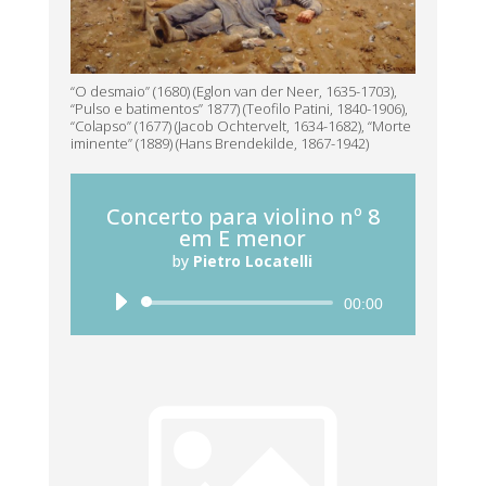
“O desmaio” (1680) (Eglon van der Neer, 1635-1703),
“Pulso e batimentos” 1877) (Teofilo Patini, 1840-1906),
“Colapso” (1677) (Jacob Ochtervelt, 1634-1682), “Morte
iminente” (1889) (Hans Brendekilde, 1867-1942)
Concerto para violino nº 8
em E menor
by
Pietro Locatelli
Reprodutor
00:00
de
áudio