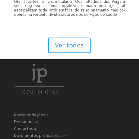
O(s) autor(es) o livro intitulado “QuimioRadiolândia: Viagem
sem regresso a uma fortaleza chamada oncologia”, aí
escalpelizam toda problemática do relacionamento médico-
doente na vertente de utilizadores dos serviços de saúde
Ver todos
Recomendações »
Destaques »
Contactos »
Documentos profissionais »