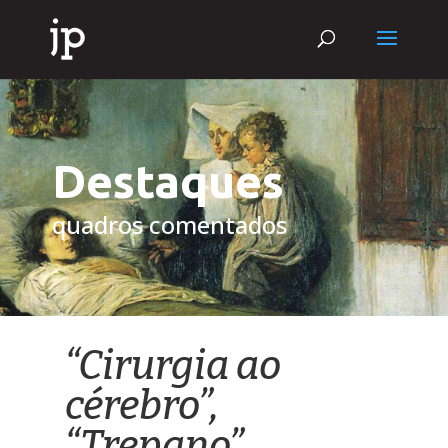
Destaques
quadros comentados
“Cirurgia ao
cérebro”,
“Trepano”