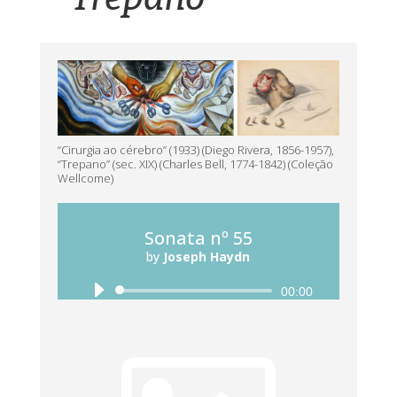
“Cirurgia ao cérebro” (1933) (Diego Rivera, 1856-1957),
“Trepano” (sec. XIX) (Charles Bell, 1774-1842) (Coleção
Wellcome)
Sonata nº 55
by
Joseph Haydn
Reprodutor
00:00
de
áudio