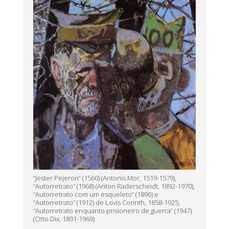
“Jester Pejeron” (1560) (Antonis Mor, 1519-1579),
“Autorretrato” (1968) (Anton Raderscheidt, 1892-1970),
“Autorretrato com um esqueleto” (1896) e
“Autorretrato” (1912) de Lovis Corinth, 1858-1925,
“Autorretrato enquanto prisioneiro de guerra” (1947)
(Otto Dix, 1891-1969)