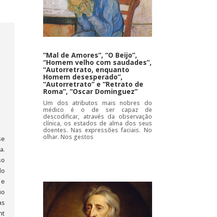
“Mal de Amores”, “O Beijo”,
“Homem velho com saudades”,
“Autorretrato, enquanto
Homem desesperado”,
“Autorretrato” e “Retrato de
Roma”, “Oscar Dominguez”
Um dos atributos mais nobres do
médico é o de ser capaz de
descodificar, através da observação
clínica, os estados de alma dos seus
doentes. Nas expressões faciais. No
olhar. Nos gestos
se
a.
so
do
 e
uo
as
nt