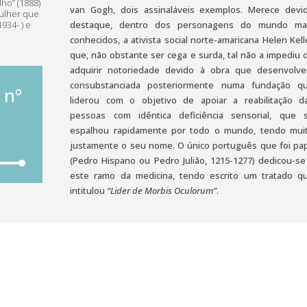
ho” (1888)
van Gogh, dois assinaláveis exemplos. Merece devi
mulher que
destaque, dentro dos personagens do mundo ma
934- ) e
conhecidos, a ativista social norte-amaricana Helen Kell
que, não obstante ser cega e surda, tal não a impediu 
adquirir notoriedade devido à obra que desenvolve
consubstanciada posteriormente numa fundação q
 nº
liderou com o objetivo de apoiar a reabilitação d
pessoas com idêntica deficiência sensorial, que 
espalhou rapidamente por todo o mundo, tendo mui
justamente o seu nome. O único português que foi pa
(Pedro Hispano ou Pedro Julião, 1215-1277) dedicou-se
e
este ramo da medicina, tendo escrito um tratado q
intitulou
“Lider de Morbis Oculorum”
.
as
a/baixo
a
entar
inuir
ume.