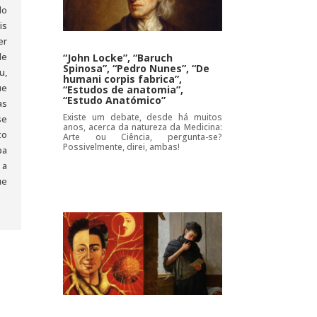
do
is
er
de
“John Locke”, “Baruch
Spinosa”, “Pedro Nunes”, “De
u,
humani corpis fabrica”,
ue
“Estudos de anatomia”,
“Estudo Anatómico”
as
Existe um debate, desde há muitos
se
anos, acerca da natureza da Medicina:
to
Arte ou Ciência, pergunta-se?
Possivelmente, direi, ambas!
pa
 a
ue