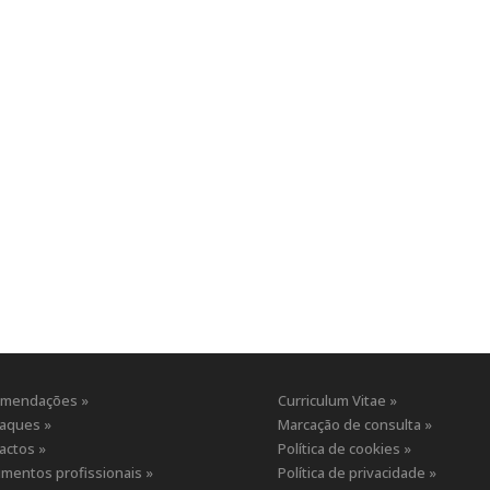
mendações »
Curriculum Vitae »
aques »
Marcação de consulta »
actos »
Política de cookies »
mentos profissionais »
Política de privacidade »