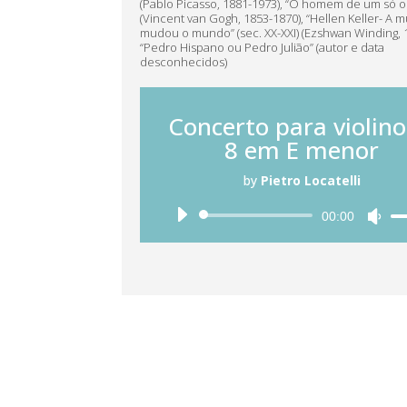
(Pablo Picasso, 1881-1973), “O homem de um só ol
(Vincent van Gogh, 1853-1870), “Hellen Keller- A 
mudou o mundo” (sec. XX-XXI) (Ezshwan Winding, 1
“Pedro Hispano ou Pedro Julião” (autor e data
desconhecidos)
Concerto para violino
8 em E menor
by
Pietro Locatelli
Reprodutor
00:00
Us
de
as
áudio
set
cim
par
aum
ou
dim
o
vol