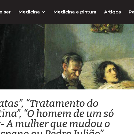
e ser
Medicina
Medicina e pintura
Artigos
Pa
ratas”, “Tratamento do
stina”, “O homem de um só
er- A mulher que mudou o
spano ou Pedro Julião”