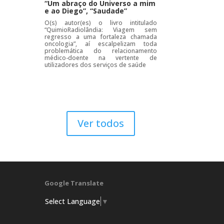
“Um abraço do Universo a mim
e ao Diego”, “Saudade”
O(s) autor(es) o livro intitulado
“QuimioRadiolândia: Viagem sem
regresso a uma fortaleza chamada
oncologia”, aí escalpelizam toda
problemática do relacionamento
médico-doente na vertente de
utilizadores dos serviços de saúde
Ver todos
Google Translate
Select Language
▼