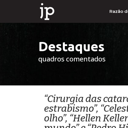
Razão d
Destaques
quadros comentados
“Cirurgia das cata
estrabismo”, “Cele
olho”, “Hellen Kell
mundo” e “Pedro Hi