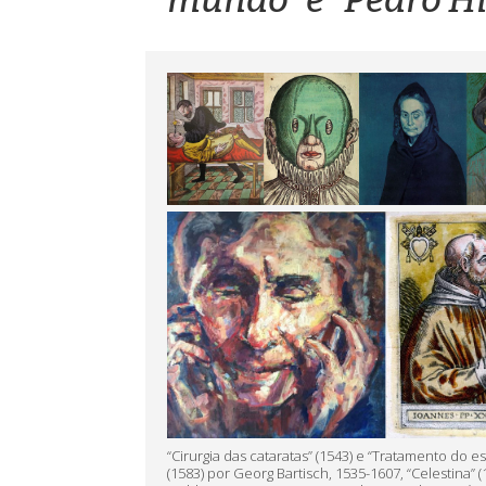
“Cirurgia das cataratas” (1543) e “Tratamento do e
(1583) por Georg Bartisch, 1535-1607, “Celestina” (