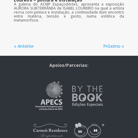
A galeria do ACMP EspaçodArtes, apresenta a exposição
AURORA SUBTERRÂNEA de ISABEL LOUREIRO na qual a artista
recria com pintura e instalação, a continuidade dum encontro
entre matéria, tensão e gesto, numa estética da
metamorfose.
« Anterior
Próximo »
Apoios/Parcerias: