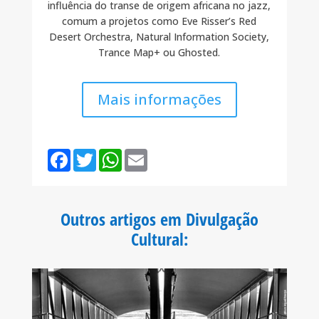
influência do transe de origem africana no jazz,
comum a projetos como Eve Risser’s Red
Desert Orchestra, Natural Information Society,
Trance Map+ ou Ghosted.
Mais informações
F
T
W
E
a
w
h
m
c
i
a
a
e
t
t
i
b
t
s
l
o
e
A
Outros artigos em Divulgação
o
r
p
k
p
Cultural
: