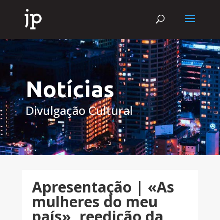
Notícias
Divulgação Cultural
Apresentação | «As
mulheres do meu
país», reedição da