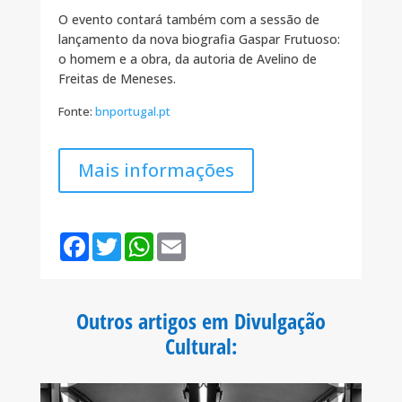
O evento contará também com a sessão de
lançamento da nova biografia Gaspar Frutuoso:
o homem e a obra, da autoria de Avelino de
Freitas de Meneses.
Fonte:
bnportugal.pt
Mais informações
F
T
W
E
a
w
h
m
c
i
a
a
e
t
t
i
b
t
s
l
o
e
A
Outros artigos em Divulgação
o
r
p
k
p
Cultural
: