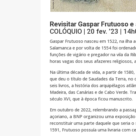
Revisitar Gaspar Frutuoso e
COLÓQUIO | 20 fev. ’23 | 14h0
Gaspar Frutuoso nasceu em 1522, na ilha a
Salamanca e por volta de 1554 foi ordenad
funções de vigário e pregador na vila da Ri
horas vagas dos seus afazeres religiosos, 
Na última década de vida, a partir de 158
que deu o título de Saudades da Terra, n
seis livros, a história dos arquipélagos atl
Madeira, das Canárias e de Cabo Verde. T
século XVI, que à época ficou manuscrito.
Em outubro de 2022, relembrando a passag
açoriano, a BNP organizou uma exposição b
reconstituir uma parte daquele que seria o 
1591, Frutuoso possuía uma livraria com c