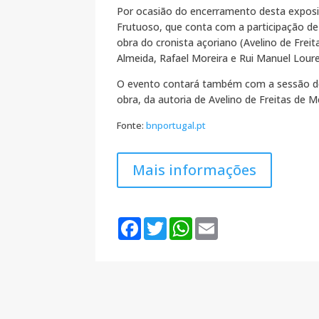
Por ocasião do encerramento desta exposi
Frutuoso, que conta com a participação de
obra do cronista açoriano (Avelino de Fre
Almeida, Rafael Moreira e Rui Manuel Loure
O evento contará também com a sessão de
obra, da autoria de Avelino de Freitas de 
Fonte:
bnportugal.pt
Mais informações
F
T
W
E
a
w
h
m
c
i
a
a
e
t
t
i
b
t
s
l
o
e
A
o
r
p
k
p