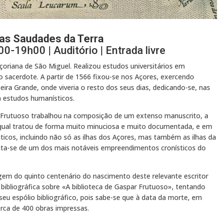
 as Saudades da Terra
0-19h00 | Auditório | Entrada livre
çoriana de São Miguel. Realizou estudos universitários em
o sacerdote. A partir de 1566 fixou-se nos Açores, exercendo
beira Grande, onde viveria o resto dos seus dias, dedicando-se, nas
a estudos humanísticos.
0, Frutuoso trabalhou na composição de um extenso manuscrito, a
o qual tratou de forma muito minuciosa e muito documentada, e em
ânticos, incluindo não só as ilhas dos Açores, mas também as ilhas da
rata-se de um dos mais notáveis empreendimentos cronísticos do
em do quinto centenário do nascimento deste relevante escritor
ibliográfica sobre «A biblioteca de Gaspar Frutuoso», tentando
seu espólio bibliográfico, pois sabe-se que à data da morte, em
erca de 400 obras impressas.