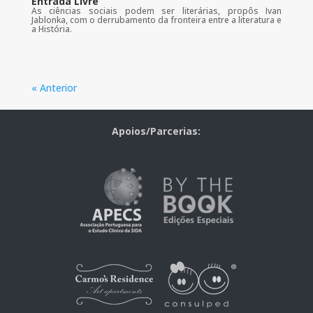
Entrada Livre
As ciências sociais podem ser literárias, propôs Ivan
Jablonka, com o derrubamento da fronteira entre a literatura e
a História.
« Anterior
Apoios/Parcerias: