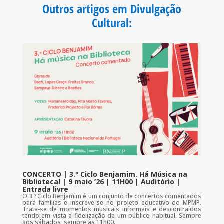
o
e
A
Outros artigos em Divulgação
o
r
p
k
p
Cultural
:
CONCERTO | 3.º Ciclo Benjamim. Há Música na
Biblioteca! | 9 maio ’26 | 11H00 | Auditório |
Entrada livre
O 3.º Ciclo Benjamim é um conjunto de concertos comentados
para famílias e inscreve-se no projeto educativo do MPMP.
Trata-se de momentos musicais informais e descontraídos
tendo em vista a fidelização de um público habitual. Sempre
aos sábados, sempre às 11h00.