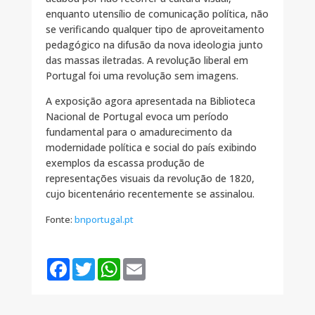
enquanto utensílio de comunicação política, não
se verificando qualquer tipo de aproveitamento
pedagógico na difusão da nova ideologia junto
das massas iletradas. A revolução liberal em
Portugal foi uma revolução sem imagens.
A exposição agora apresentada na Biblioteca
Nacional de Portugal evoca um período
fundamental para o amadurecimento da
modernidade política e social do país exibindo
exemplos da escassa produção de
representações visuais da revolução de 1820,
cujo bicentenário recentemente se assinalou.
Fonte:
bnportugal.pt
F
T
W
E
a
w
h
m
c
i
a
a
e
t
t
i
b
t
s
l