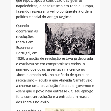
que repôs, após a conclusão das guerras
napoleónicas, o absolutismo em toda a Europa,
fazendo regressar o velho continente à ordem
política e social do Antigo Regime.
Quando
ocorreram as
revoluções
liberais em
Espanha e
Portugal, em
1820, a noção de revolução estava já depurada
e estribava-se em compromissos vários, o
primeiro dos quais assentava na crença no
«bom e amado rei», na ausência de qualquer
radicalismo ‒ aquilo a que Almeida Garrett veio
a chamar uma «revolução feita pelo governo» e
«sem que o povo nela entrasse». O seu epílogo
foi a contrarrevolução e a entrada em massa
dos liberais no exílio.
Ao contrário do