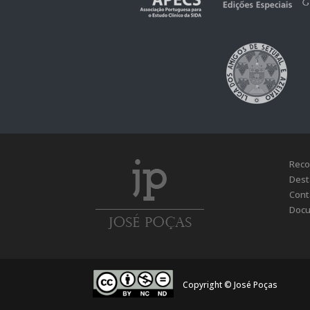
Reco
Dest
Cont
Docu
Copyright © José Poças