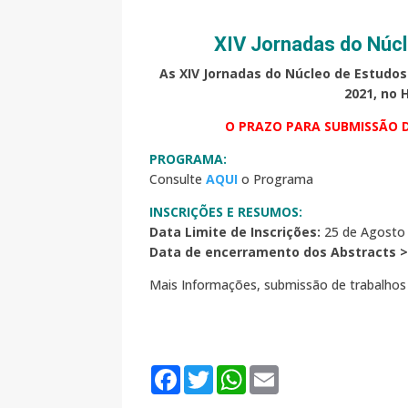
XIV Jornadas do Núc
As XIV Jornadas do Núcleo de Estudos
2021, no 
O PRAZO PARA SUBMISSÃO D
PROGRAMA:
Consulte
AQUI
o Programa
INSCRIÇÕES E RESUMOS:
Data Limite de Inscrições:
25 de Agosto
Data de encerramento dos Abstracts 
Mais Informações, submissão de trabalhos 
F
T
W
E
a
w
h
m
c
i
a
a