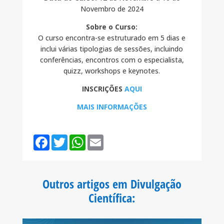
Novembro de 2024
Sobre o Curso:
O curso encontra-se estruturado em 5 dias e
inclui várias tipologias de sessões, incluindo
conferências, encontros com o especialista,
quizz, workshops e keynotes.
INSCRIÇÕES
AQUI
MAIS INFORMAÇÕES
F
T
W
E
a
w
h
m
c
i
a
a
e
t
t
i
b
t
s
l
o
e
A
Outros artigos em Divulgação
o
r
p
k
p
Científica
: