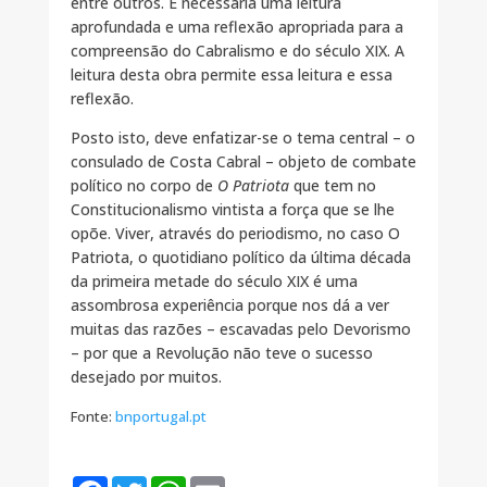
entre outros. É necessária uma leitura
aprofundada e uma reflexão apropriada para a
compreensão do Cabralismo e do século XIX. A
leitura desta obra permite essa leitura e essa
reflexão.
Posto isto, deve enfatizar-se o tema central – o
consulado de Costa Cabral – objeto de combate
político no corpo de
O Patriota
que tem no
Constitucionalismo vintista a força que se lhe
opõe. Viver, através do periodismo, no caso O
Patriota, o quotidiano político da última década
da primeira metade do século XIX é uma
assombrosa experiência porque nos dá a ver
muitas das razões – escavadas pelo Devorismo
– por que a Revolução não teve o sucesso
desejado por muitos.
Fonte:
bnportugal.pt
F
T
W
E