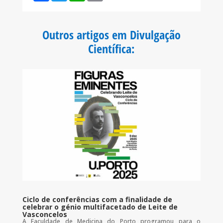
c
i
a
a
e
t
t
i
b
t
s
l
o
e
A
Outros artigos em Divulgação
o
r
p
k
p
Científica
:
Ciclo de conferências com a finalidade de
celebrar o génio multifacetado de Leite de
Vasconcelos
A Faculdade de Medicina do Porto programou para o