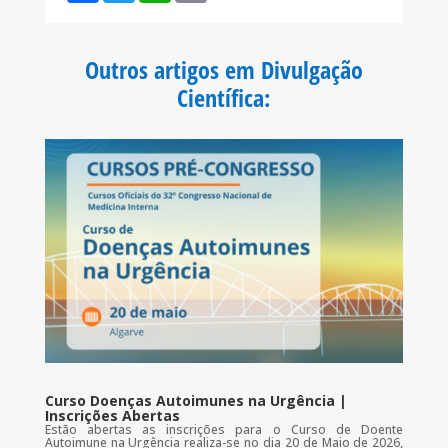
c
i
a
a
e
t
t
i
b
t
s
l
o
e
A
Outros artigos em Divulgação
o
r
p
k
p
Científica
:
Curso Doenças Autoimunes na Urgência |
Inscrições Abertas
Estão abertas as inscrições para o Curso de Doente
Autoimune na Urgência realiza-se no dia 20 de Maio de 2026,