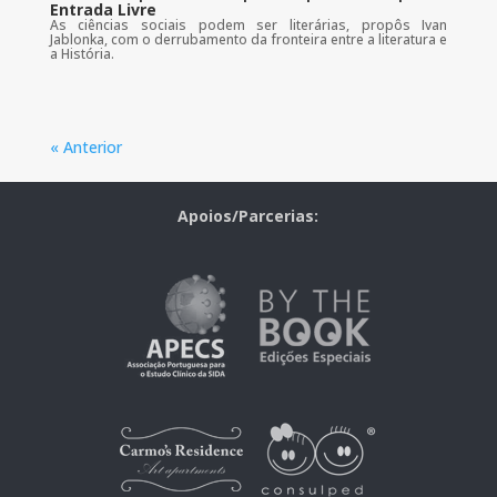
Entrada Livre
As ciências sociais podem ser literárias, propôs Ivan
Jablonka, com o derrubamento da fronteira entre a literatura e
a História.
« Anterior
Apoios/Parcerias: