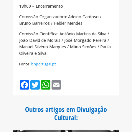
18h00 – Encerramento
Comissão Organizadora: Adeino Cardoso /
Bruno Barreiros / Helder Mendes
Comissão Científica: António Martins da Silva /
João David de Morais / José Morgado Pereira /
Manuel Silvério Marques / Mário Simões / Paula
Oliveira e Silva
Fonte:
bnportugal.pt
F
T
W
E
a
w
h
m
c
i
a
a
e
t
t
i
b
t
s
l
o
e
A
Outros artigos em Divulgação
o
r
p
k
p
Cultural
: