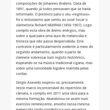
composições de Johannes Brahms. Data de
1891, quando já todos pensavam que se havia
reformado. O pretexto para o seu «regresso»
foi o entusiasmo que sentiu ao ouvir tocar o
clarinetista Richard Mühlfeld (1856-1907). Logo
compôs esta obra de ânimo enérgico, mas
sobre a qual paira uma aura de melancolia e
tristeza que não passa despercebida. Este
contraste é particularmente evidente a meio do
segundo andamento, quando a parte de
clarinete sobressai num registo histriónico,
inspirando-se na música tradicional cigana, mas
sobre uma sonoridade lúgubre mantida pelas
cordas.
Sérgio Azevedo inspirou-se, precisamente,
neste marco incontornável do repertório de
câmara, e compôs em 2011 uma obra para a
mesma formação. Abandonou-se assim num
exercício reminiscente, envolto nessa mesma
melancolia tardo-romântica e nos encantos