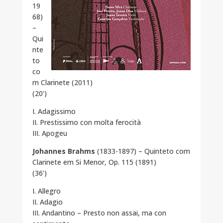
19
68)
–
Qui
nte
to
co
m Clarinete (2011)
(20’)
I. Adagissimo
II. Prestissimo con molta ferocità
III. Apogeu
Johannes Brahms
(1833-1897) – Quinteto com
Clarinete em Si Menor, Op. 115 (1891)
(36’)
I. Allegro
II. Adagio
III. Andantino – Presto non assai, ma con