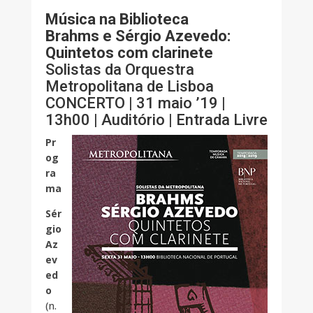
Música na Biblioteca
Brahms e Sérgio Azevedo:
Quintetos com clarinete
Solistas da Orquestra
Metropolitana de Lisboa
CONCERTO | 31 maio ’19 |
13h00 | Auditório | Entrada Livre
Pr
og
ra
ma
Sér
gio
Az
ev
ed
o
(n.