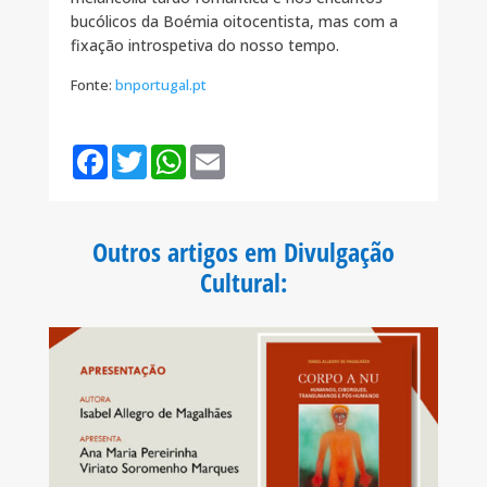
bucólicos da Boémia oitocentista, mas com a
fixação introspetiva do nosso tempo.
Fonte:
bnportugal.pt
F
T
W
E
a
w
h
m
c
i
a
a
e
t
t
i
b
t
s
l
o
e
A
Outros artigos em Divulgação
o
r
p
k
p
Cultural
: