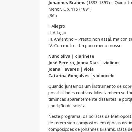
Johannes Brahms
(1833-1897) – Quinteto
Menor, Op. 115 (1891)
(36’)
I. Allegro
II. Adagio
III. Andantino – Presto non assai, ma con 
IV. Con moto – Un poco meno mosso
Nuno Silva | clarinete
José Pereira, Joana Dias | violinos
Joana Tavares | viola
Catarina Gonçalves |violoncelo
Quando juntamos um instrumento de sopro
possibilidades criativas. Mas também se tor
tímbricas aparentemente distantes, e porq
condição de solista.
Neste programa, os Solistas da Metropolit
de terem sido compostos em épocas distint
composições de Johannes Brahms. Data de