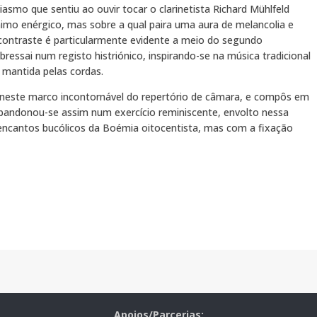
iasmo que sentiu ao ouvir tocar o clarinetista Richard Mühlfeld
imo enérgico, mas sobre a qual paira uma aura de melancolia e
 contraste é particularmente evidente a meio do segundo
ressai num registo histriónico, inspirando-se na música tradicional
 mantida pelas cordas.
, neste marco incontornável do repertório de câmara, e compôs em
andonou-se assim num exercício reminiscente, envolto nessa
ncantos bucólicos da Boémia oitocentista, mas com a fixação
Apoios/Parcerias: