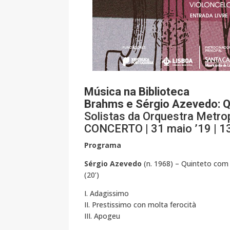
Música na Biblioteca
Brahms e Sérgio Azevedo: Q
Solistas da Orquestra Metro
CONCERTO | 31 maio ’19 | 13h
Programa
Sérgio Azevedo
(n. 1968) – Quinteto com 
(20’)
I. Adagissimo
II. Prestissimo con molta ferocità
III. Apogeu