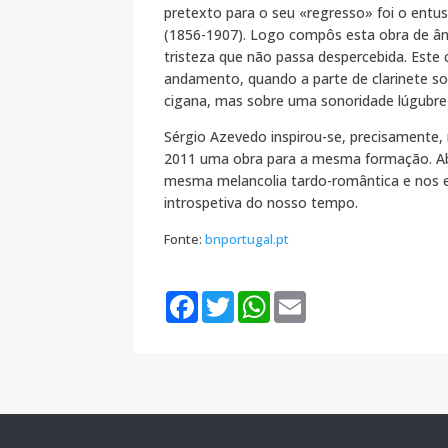
pretexto para o seu «regresso» foi o entus
(1856-1907). Logo compôs esta obra de ân
tristeza que não passa despercebida. Este
andamento, quando a parte de clarinete sob
cigana, mas sobre uma sonoridade lúgubre
Sérgio Azevedo inspirou-se, precisamente
2011 uma obra para a mesma formação. Ab
mesma melancolia tardo-romântica e nos e
introspetiva do nosso tempo.
Fonte:
bnportugal.pt
F
T
W
E
a
w
h
m
c
i
a
a
e
t
t
i
b
t
s
l
o
e
A
o
r
p
k
p