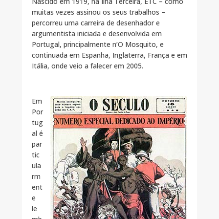
Nascido em 1919, na Ilha Terceira, ETC – como
muitas vezes assinou os seus trabalhos –
percorreu uma carreira de desenhador e
argumentista iniciada e desenvolvida em
Portugal, principalmente n’O Mosquito, e
continuada em Espanha, Inglaterra, França e em
Itália, onde veio a falecer em 2005.
Em
Por
tug
al é
par
tic
ula
rm
ent
e
le