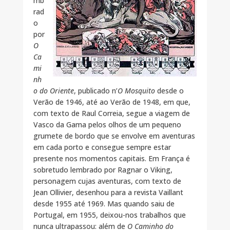
mb
rad
o
por
O
Ca
mi
nh
o do Oriente
, publicado n’
O Mosquito
desde o
Verão de 1946, até ao Verão de 1948, em que,
com texto de Raul Correia, segue a viagem de
Vasco da Gama pelos olhos de um pequeno
grumete de bordo que se envolve em aventuras
em cada porto e consegue sempre estar
presente nos momentos capitais. Em França é
sobretudo lembrado por Ragnar o Viking,
personagem cujas aventuras, com texto de
Jean Ollivier, desenhou para a revista Vaillant
desde 1955 até 1969. Mas quando saiu de
Portugal, em 1955, deixou-nos trabalhos que
nunca ultrapassou: além de
O Caminho do