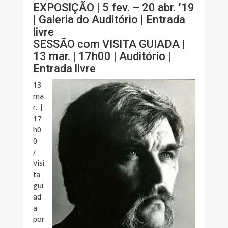
EXPOSIÇÃO | 5 fev. – 20 abr. ’19
| Galeria do Auditório | Entrada
livre
SESSÃO com VISITA GUIADA |
13 mar. | 17h00 | Auditório |
Entrada livre
13
ma
r. |
17
h0
0
/
Visi
ta
gui
ad
a
por