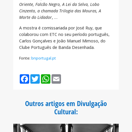
Oriente, Falcão Negro, A Lei da Selva, Lobo
Cinzento, a chamada Trilogia das Mouras, A
Morte do Lidador
, …
A mostra é comissariada por José Ruy, que
colaborou com ETC no seu período português,
Carlos Gonçalves e João Manuel Mimoso, do
Clube Português de Banda Desenhada.
Fonte:
bnportugal.pt
F
T
W
E
a
w
h
m
c
i
a
a
e
t
t
i
b
t
s
l
o
e
A
Outros artigos em Divulgação
o
r
p
k
p
Cultural
: