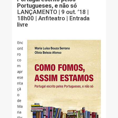
Portugueses, e não só
LANÇAMENTO | 9 out. ’18 |
18h00 | Anfiteatro | Entrada
livre
Enc
ont
ro
co
m
apr
ese
nta
çã
o
de
Ma
ria
Flo