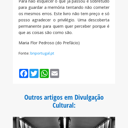
Para não esquecer o que já passou e sobretudo
para guardar a memória tentando não cometer
os mesmos erros. Este livro não tem preço e só
posso agradecer o privilégio. Uma descoberta
permanente para quem quer perceber porque é
que as coisas são como são.
Maria Flor Pedroso (do Prefácio)
Fonte:
bnportugal.pt
F
T
W
E
a
w
h
m
c
i
a
a
e
t
t
i
b
t
s
l
o
e
A
Outros artigos em Divulgação
o
r
p
k
p
Cultural
: