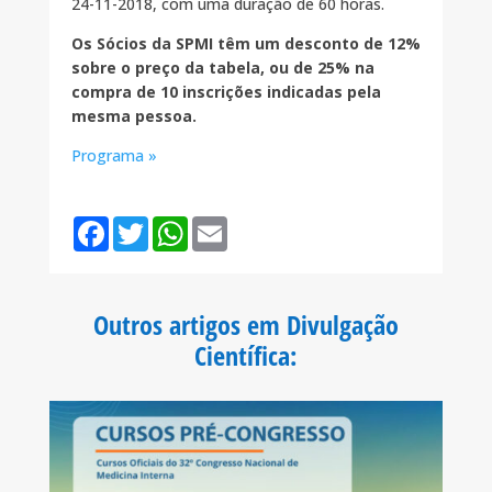
24-11-2018, com uma duração de 60 horas.
Os Sócios da SPMI têm um desconto de 12%
sobre o preço da tabela, ou de 25% na
compra de 10 inscrições indicadas pela
mesma pessoa.
Programa »
F
T
W
E
a
w
h
m
c
i
a
a
e
t
t
i
b
t
s
l
o
e
A
Outros artigos em Divulgação
o
r
p
k
p
Científica
: