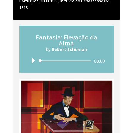
Português, 1888-1935, in “Livro do Desassossego”,
1913
Fantasia: Elevação da
Alma
by
Robert Schuman
Reprodutor
00:00
de
áudio