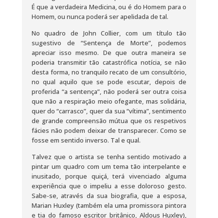
É que a verdadeira Medicina, ou é do Homem para o
Homem, ou nunca poderá ser apelidada de tal.
No quadro de John Collier, com um título tão
sugestivo de “Sentença de Morte”, podemos
apreciar isso mesmo. De que outra maneira se
poderia transmitir tão catastrófica notícia, se não
desta forma, no tranquilo recato de um consultório,
no qual aquilo que se pode escutar, depois de
proferida “a sentença”, não poderá ser outra coisa
que não a respiração meio ofegante, mas solidária,
quer do “carrasco”, quer da sua “vítima”, sentimento
de grande compreensão mútua que os respetivos
fácies não podem deixar de transparecer. Como se
fosse em sentido inverso. Tal e qual.
Talvez que o artista se tenha sentido motivado a
pintar um quadro com um tema tão interpelante e
inusitado, porque quiçá, terá vivenciado alguma
experiência que o impeliu a esse doloroso gesto.
Sabe-se, através da sua biografia, que a esposa,
Marian Huxley (também ela uma promissora pintora
e tia do famoso escritor britânico, Aldous Huxley),