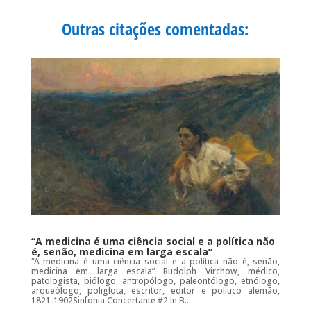
b
t
s
l
o
e
A
Outras citações comentadas:
o
r
p
k
p
“A medicina é uma ciência social e a política não
é, senão, medicina em larga escala”
“A medicina é uma ciência social e a política não é, senão,
medicina em larga escala” Rudolph Virchow, médico,
patologista, biólogo, antropólogo, paleontólogo, etnólogo,
arqueólogo, poliglota, escritor, editor e político alemão,
1821-1902Sinfonia Concertante #2 In B...