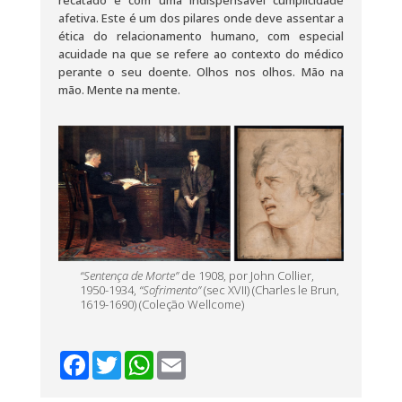
afetiva. Este é um dos pilares onde deve assentar a
ética do relacionamento humano, com especial
acuidade na que se refere ao contexto do médico
perante o seu doente. Olhos nos olhos. Mão na
mão. Mente na mente.
“Sentença de Morte”
de 1908, por John Collier,
1950-1934,
“Sofrimento”
(sec XVII) (Charles le Brun,
1619-1690) (Coleção Wellcome)
F
T
W
E
a
w
h
m
c
i
a
a
e
t
t
i