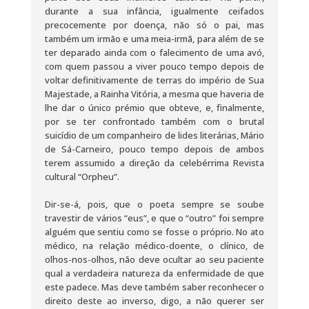
durante a sua infância, igualmente ceifados
precocemente por doença, não só o pai, mas
também um irmão e uma meia-irmã, para além de se
ter deparado ainda com o falecimento de uma avó,
com quem passou a viver pouco tempo depois de
voltar definitivamente de terras do império de Sua
Majestade, a Rainha Vitória, a mesma que haveria de
lhe dar o único prémio que obteve, e, finalmente,
por se ter confrontado também com o brutal
suicídio de um companheiro de lides literárias, Mário
de Sá-Carneiro, pouco tempo depois de ambos
terem assumido a direção da celebérrima Revista
cultural “Orpheu”.
Dir-se-á, pois, que o poeta sempre se soube
travestir de vários “eus”, e que o “outro” foi sempre
alguém que sentiu como se fosse o próprio. No ato
médico, na relação médico-doente, o clínico, de
olhos-nos-olhos, não deve ocultar ao seu paciente
qual a verdadeira natureza da enfermidade de que
este padece. Mas deve também saber reconhecer o
direito deste ao inverso, digo, a não querer ser