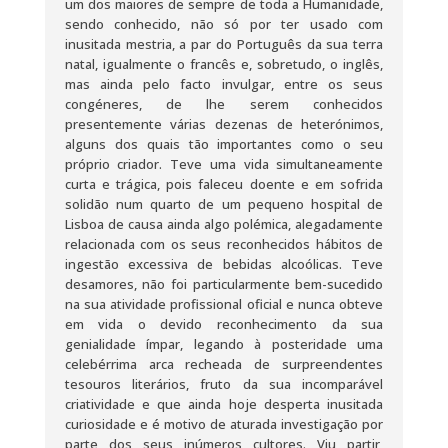
um dos maiores de sempre de toda a Humanidade,
sendo conhecido, não só por ter usado com
inusitada mestria, a par do Português da sua terra
natal, igualmente o francês e, sobretudo, o inglês,
mas ainda pelo facto invulgar, entre os seus
congéneres, de lhe serem conhecidos
presentemente várias dezenas de heterónimos,
alguns dos quais tão importantes como o seu
próprio criador. Teve uma vida simultaneamente
curta e trágica, pois faleceu doente e em sofrida
solidão num quarto de um pequeno hospital de
Lisboa de causa ainda algo polémica, alegadamente
relacionada com os seus reconhecidos hábitos de
ingestão excessiva de bebidas alcoólicas. Teve
desamores, não foi particularmente bem-sucedido
na sua atividade profissional oficial e nunca obteve
em vida o devido reconhecimento da sua
genialidade ímpar, legando à posteridade uma
celebérrima arca recheada de surpreendentes
tesouros literários, fruto da sua incomparável
criatividade e que ainda hoje desperta inusitada
curiosidade e é motivo de aturada investigação por
parte dos seus inúmeros cultores. Viu partir,