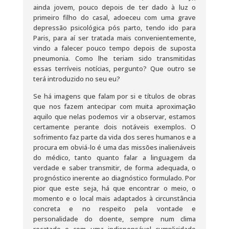
ainda jovem, pouco depois de ter dado à luz o
primeiro filho do casal, adoeceu com uma grave
depressão psicológica pós parto, tendo ido para
Paris, para aí ser tratada mais convenientemente,
vindo a falecer pouco tempo depois de suposta
pneumonia. Como lhe teriam sido transmitidas
essas terríveis notícias, pergunto? Que outro se
terá introduzido no seu eu?
Se há imagens que falam por si e títulos de obras
que nos fazem antecipar com muita aproximação
aquilo que nelas podemos vir a observar, estamos
certamente perante dois notáveis exemplos. O
sofrimento faz parte da vida dos seres humanos e a
procura em obviá-lo é uma das missões inalienáveis
do médico, tanto quanto falar a linguagem da
verdade e saber transmitir, de forma adequada, o
prognóstico inerente ao diagnóstico formulado. Por
pior que este seja, há que encontrar o meio, o
momento e o local mais adaptados à circunstância
concreta e no respeito pela vontade e
personalidade do doente, sempre num clima
recatado e com uma indispensável cumplicidade