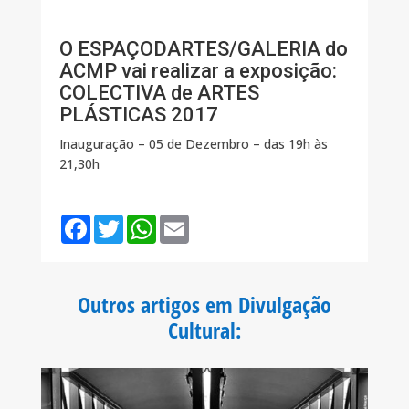
O ESPAÇODARTES/GALERIA do
ACMP vai realizar a exposição:
COLECTIVA de ARTES
PLÁSTICAS 2017
Inauguração – 05 de Dezembro – das 19h às
21,30h
F
T
W
E
a
w
h
m
c
i
a
a
e
t
t
i
b
t
s
l
o
e
A
Outros artigos em Divulgação
o
r
p
k
p
Cultural
: