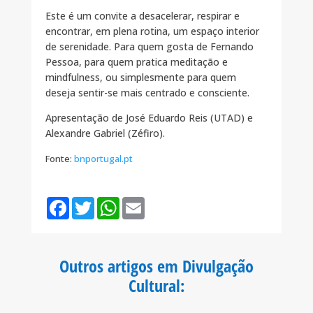
Este é um convite a desacelerar, respirar e
encontrar, em plena rotina, um espaço interior
de serenidade. Para quem gosta de Fernando
Pessoa, para quem pratica meditação e
mindfulness, ou simplesmente para quem
deseja sentir-se mais centrado e consciente.
Apresentação de José Eduardo Reis (UTAD) e
Alexandre Gabriel (Zéfiro).
Fonte:
bnportugal.pt
F
T
W
E
a
w
h
m
c
i
a
a
e
t
t
i
b
t
s
l
o
e
A
Outros artigos em Divulgação
o
r
p
k
p
Cultural
: