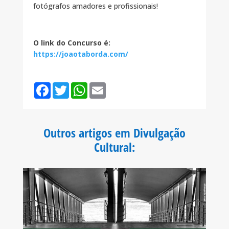
fotógrafos amadores e profissionais!
O link do Concurso é:
https://joaotaborda.com/
F
T
W
E
a
w
h
m
c
i
a
a
e
t
t
i
b
t
s
l
o
e
A
Outros artigos em Divulgação
o
r
p
k
p
Cultural
: