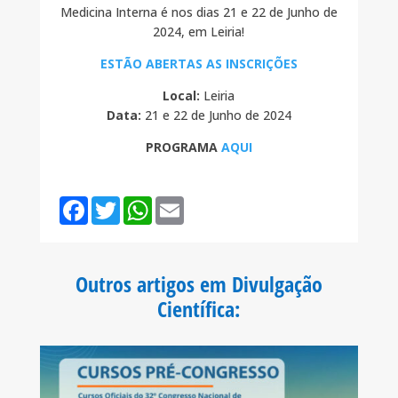
Medicina Interna é nos dias 21 e 22 de Junho de
2024, em Leiria!
ESTÃO ABERTAS AS INSCRIÇÕES
Local:
Leiria
Data:
21 e 22 de Junho de 2024
PROGRAMA
AQUI
F
T
W
E
a
w
h
m
c
i
a
a
e
t
t
i
b
t
s
l
o
e
A
Outros artigos em Divulgação
o
r
p
k
p
Científica
: