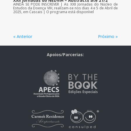
XXII Jornadas do NEDVIH – Abstracts até 21/2
AINDA SE PODE INSCREVER | As XXII Jornadas do Núcleo de
Estudos da Doença VIH, realizam-se nos dias 4 e 5 de Abril de
2025, em Cascais | O programa está disponível
« Anterior
Próximo »
Apoios/Parcerias: