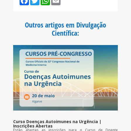
a
w
h
m
c
i
a
a
e
t
t
i
b
t
s
l
o
e
A
Outros artigos em Divulgação
o
r
p
k
p
Científica
:
Curso Doenças Autoimunes na Urgência |
Inscrições Abertas
Estão abertas as inscrições para o Curso de Doente