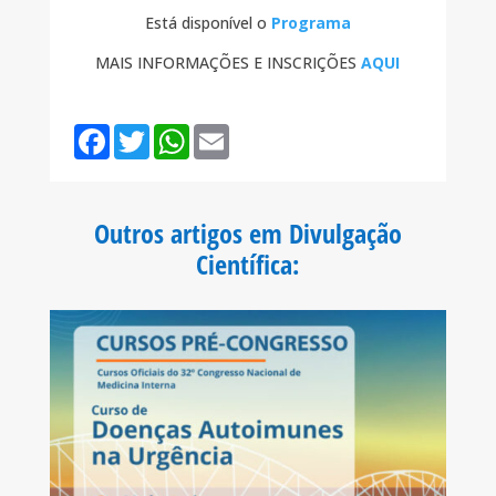
Está disponível o
Programa
MAIS INFORMAÇÕES E INSCRIÇÕES
AQUI
F
T
W
E
a
w
h
m
c
i
a
a
e
t
t
i
b
t
s
l
o
e
A
Outros artigos em Divulgação
o
r
p
k
p
Científica
: