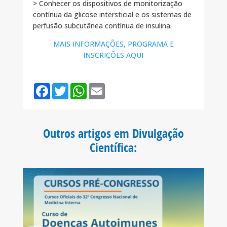
> Conhecer os dispositivos de monitorização
contínua da glicose intersticial e os sistemas de
perfusão subcutânea contínua de insulina.
MAIS INFORMAÇÕES, PROGRAMA E
INSCRIÇÕES AQUI
F
T
W
E
a
w
h
m
c
i
a
a
e
t
t
i
b
t
s
l
o
e
A
Outros artigos em Divulgação
o
r
p
k
p
Científica
: