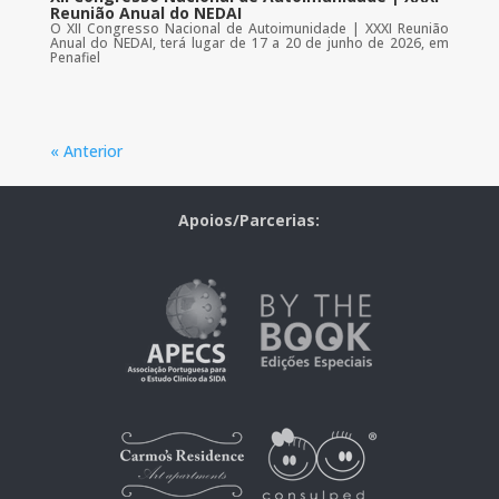
Reunião Anual do NEDAI
O XII Congresso Nacional de Autoimunidade | XXXI Reunião
Anual do NEDAI, terá lugar de 17 a 20 de junho de 2026, em
Penafiel
« Anterior
Apoios/Parcerias: