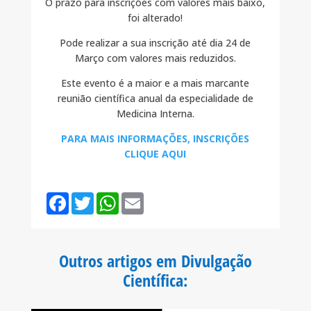
O prazo para inscrições com valores mais baixo,
foi alterado!
Pode realizar a sua inscrição até dia 24 de
Março com valores mais reduzidos.
Este evento é a maior e a mais marcante
reunião científica anual da especialidade de
Medicina Interna.
PARA MAIS INFORMAÇÕES, INSCRIÇÕES
CLIQUE AQUI
F
T
W
E
a
w
h
m
c
i
a
a
e
t
t
i
b
t
s
l
o
e
A
Outros artigos em Divulgação
o
r
p
k
p
Científica
: