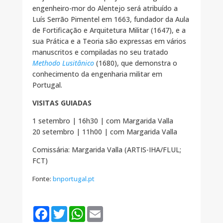
engenheiro-mor do Alentejo será atribuído a
Luís Serrão Pimentel em 1663, fundador da Aula
de Fortificação e Arquitetura Militar (1647), e a
sua Prática e a Teoria são expressas em vários
manuscritos e compiladas no seu tratado
Methodo Lusitânico
(1680), que demonstra o
conhecimento da engenharia militar em
Portugal.
VISITAS GUIADAS
1 setembro | 16h30 | com Margarida Valla
20 setembro | 11h00 | com Margarida Valla
Comissária: Margarida Valla (ARTIS-IHA/FLUL;
FCT)
Fonte:
bnportugal.pt
F
T
W
E
a
w
h
m