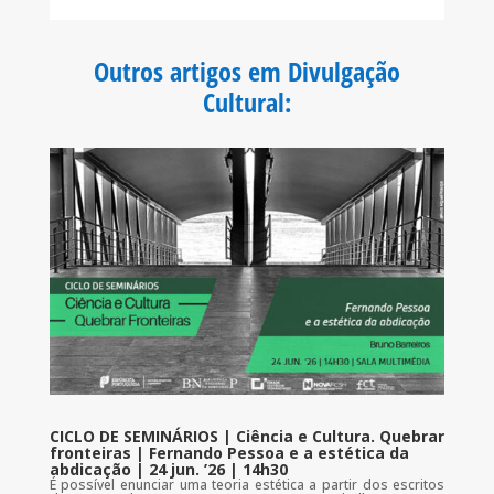
c
i
a
a
e
t
t
i
b
t
s
l
o
e
A
Outros artigos em Divulgação
o
r
p
k
p
Cultural
:
CICLO DE SEMINÁRIOS | Ciência e Cultura. Quebrar
fronteiras | Fernando Pessoa e a estética da
abdicação | 24 jun. ’26 | 14h30
É possível enunciar uma teoria estética a partir dos escritos