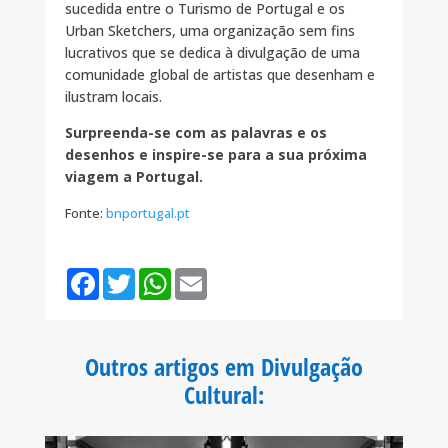
sucedida entre o Turismo de Portugal e os
Urban Sketchers, uma organização sem fins
lucrativos que se dedica à divulgação de uma
comunidade global de artistas que desenham e
ilustram locais.
Surpreenda-se com as palavras e os
desenhos e inspire-se para a sua próxima
viagem a Portugal.
Fonte:
bnportugal.pt
F
T
W
E
a
w
h
m
c
i
a
a
e
t
t
i
b
t
s
l
o
e
A
Outros artigos em Divulgação
o
r
p
k
p
Cultural
: