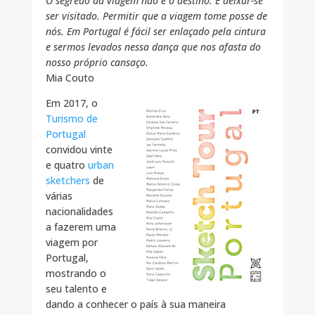
O segredo da viagem não é o destino. É deixar-se
ser visitado. Permitir que a viagem tome posse de
nós. Em Portugal é fácil ser enlaçado pela cintura
e sermos levados nessa dança que nos afasta do
nosso próprio cansaço.
Mia Couto
Em 2017, o
Turismo de
Portugal
convidou vinte
e quatro
urban
sketchers
de
várias
nacionalidades
a fazerem uma
viagem por
Portugal,
mostrando o
seu talento e
dando a conhecer o país à sua maneira