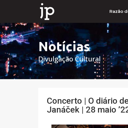
Razão d
Notícias
Divulgação Cultural
Concerto | O diário 
Janáček | 28 maio ’22