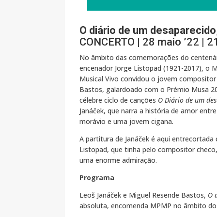
O diário de um desaparecido
CONCERTO | 28 maio ’22 | 21h
No âmbito das comemorações do centenári
encenador Jorge Listopad (1921-2017), o
Musical Vivo convidou o jovem composito
Bastos, galardoado com o Prémio Musa 20
célebre ciclo de canções
O Diário de um de
Janáček, que narra a história de amor ent
morávio e uma jovem cigana.
A partitura de Janáček é aqui entrecortada
Listopad, que tinha pelo compositor checo
uma enorme admiração.
Programa
Leoš Janáček e Miguel Resende Bastos,
O 
absoluta, encomenda MPMP no âmbito do