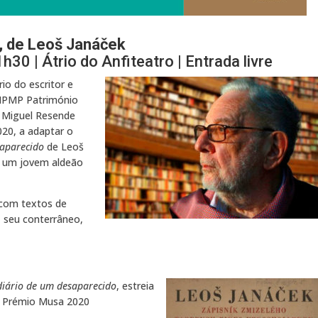
, de Leoš Janáček
30 | Átrio do Anfiteatro | Entrada livre
o do escritor e
 MPMP Património
r Miguel Resende
20, a adaptar o
saparecido
de Leoš
re um jovem aldeão
 com textos de
, seu conterrâneo,
diário de um desaparecido
, estreia
 Prémio Musa 2020