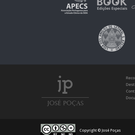
Reco
Dest
Cont
Docu
Copyright © José Poças