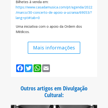
Bilhetes à venda em:
https://www.casadamusica.com/pt/agenda/2022
/marco/30-concerto-de-apoio-a-ucrania/69053/?
lang=pt#tab=0
Uma iniciativa com o apoio da Ordem dos
Médicos.
Mais informações
F
T
W
E
a
w
h
m
c
i
a
a
e
t
t
i
b
t
s
l
o
e
A
Outros artigos em Divulgação
o
r
p
k
p
Cultural
: