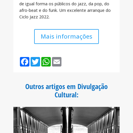
de igual forma os públicos do jazz, da pop, do
afro-beat e do funk. Um excelente arranque do
Ciclo Jazz 2022.
Mais informações
F
T
W
E
a
w
h
m
c
i
a
a
e
t
t
i
b
t
s
l
o
e
A
Outros artigos em Divulgação
o
r
p
k
p
Cultural
: