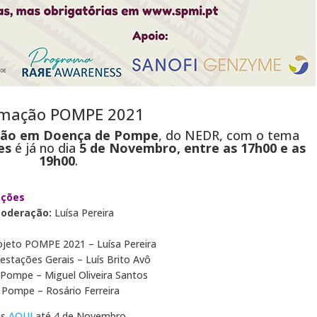
mação POMPE 2021
ão em Doença de Pompe
, do NEDR, com o tema
es
é já no dia
5 de Novembro, entre as 17h00 e as
19h00
.
ações
oderação:
Luísa Pereira
jeto POMPE 2021 – Luísa Pereira
stações Gerais – Luís Brito Avô
Pompe – Miguel Oliveira Santos
 Pompe – Rosário Ferreira
as
AQUI
até 4 de Novembro