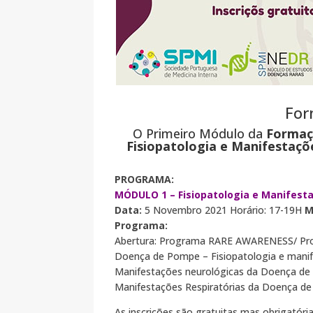
For
O Primeiro Módulo da
Formaç
Fisiopatologia e Manifestaçõ
PROGRAMA:
MÓDULO 1 – Fisiopatologia e Manifest
Data:
5 Novembro 2021 Horário: 17-19H
M
Programa:
Abertura: Programa RARE AWARENESS/ Pro
Doença de Pompe – Fisiopatologia e manife
Manifestações neurológicas da Doença de 
Manifestações Respiratórias da Doença de
As inscrições são gratuitas mas obrigatóri