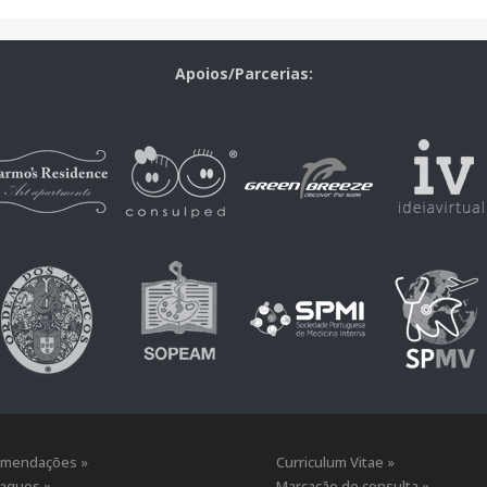
Apoios/Parcerias:
mendações »
Curriculum Vitae »
aques »
Marcação de consulta »