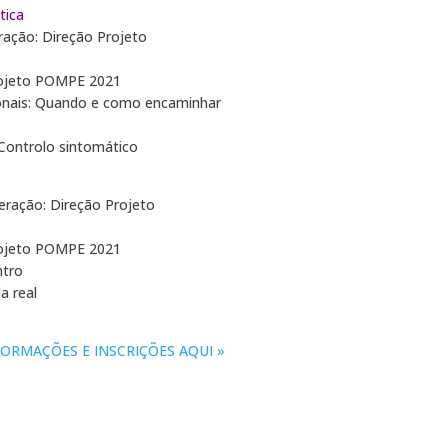
tica
ração: Direção Projeto
ojeto POMPE 2021
onais: Quando e como encaminhar
Controlo sintomático
eração: Direção Projeto
ojeto POMPE 2021
ntro
a real
FORMAÇÕES E INSCRIÇÕES AQUI »