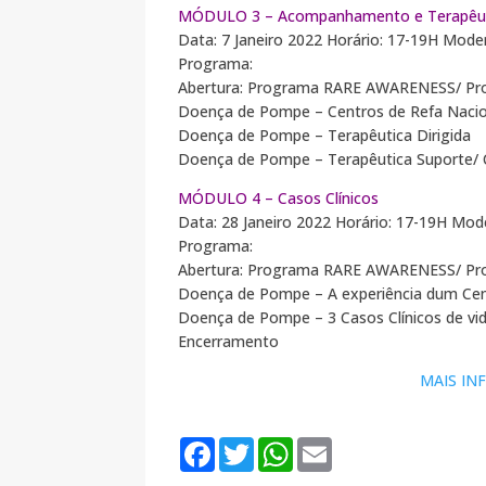
MÓDULO 3 – Acompanhamento e Terapêu
Data: 7 Janeiro 2022 Horário: 17-19H Mode
Programa:
Abertura: Programa RARE AWARENESS/ Pr
Doença de Pompe – Centros de Refa Naci
Doença de Pompe – Terapêutica Dirigida
Doença de Pompe – Terapêutica Suporte/ 
MÓDULO 4 – Casos Clínicos
Data: 28 Janeiro 2022 Horário: 17-19H Mod
Programa:
Abertura: Programa RARE AWARENESS/ Pr
Doença de Pompe – A experiência dum Ce
Doença de Pompe – 3 Casos Clínicos de vid
Encerramento
MAIS IN
F
T
W
E
a
w
h
m
c
i
a
a