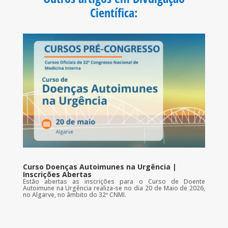
o
r
p
k
p
Científica
:
Curso Doenças Autoimunes na Urgência |
Inscrições Abertas
Estão abertas as inscrições para o Curso de Doente
Autoimune na Urgência realiza-se no dia 20 de Maio de 2026,
no Algarve, no âmbito do 32º CNMI.