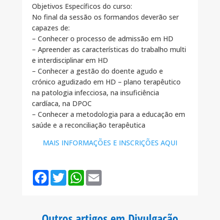
Objetivos Específicos do curso:
No final da sessão os formandos deverão ser
capazes de:
– Conhecer o processo de admissão em HD
– Apreender as características do trabalho multi
e interdisciplinar em HD
– Conhecer a gestão do doente agudo e
crónico agudizado em HD – plano terapêutico
na patologia infecciosa, na insuficiência
cardíaca, na DPOC
– Conhecer a metodologia para a educação em
saúde e a reconciliação terapêutica
MAIS INFORMAÇÕES E INSCRIÇÕES AQUI
F
T
W
E
a
w
h
m
c
i
a
a
e
t
t
i
b
t
s
l
o
e
A
Outros artigos em Divulgação