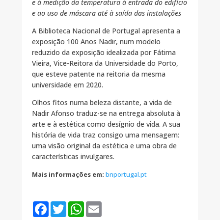
e à medição da temperatura à entrada do edifício
e ao uso de máscara até à saída das instalações
A Biblioteca Nacional de Portugal apresenta a
exposição 100 Anos Nadir, num modelo
reduzido da exposição idealizada por Fátima
Vieira, Vice-Reitora da Universidade do Porto,
que esteve patente na reitoria da mesma
universidade em 2020.
Olhos fitos numa beleza distante, a vida de
Nadir Afonso traduz-se na entrega absoluta à
arte e à estética como desígnio de vida. A sua
história de vida traz consigo uma mensagem:
uma visão original da estética e uma obra de
características invulgares.
Mais informações em:
bnportugal.pt
F
T
W
E
a
w
h
m