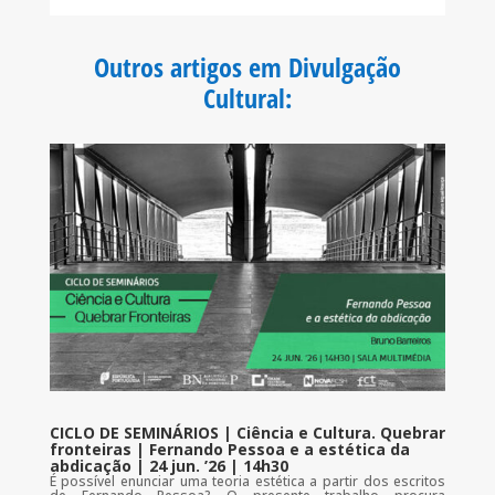
c
i
a
a
e
t
t
i
b
t
s
l
o
e
A
Outros artigos em Divulgação
o
r
p
k
p
Cultural
:
CICLO DE SEMINÁRIOS | Ciência e Cultura. Quebrar
fronteiras | Fernando Pessoa e a estética da
abdicação | 24 jun. ’26 | 14h30
É possível enunciar uma teoria estética a partir dos escritos