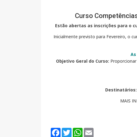
Curso Competências 
Estão abertas as inscrições para o 
Inicialmente previsto para Fevereiro, o c
As
Objetivo Geral do Curso:
Proporcionar 
Destinatários:
MAIS I
F
T
W
E
a
w
h
m