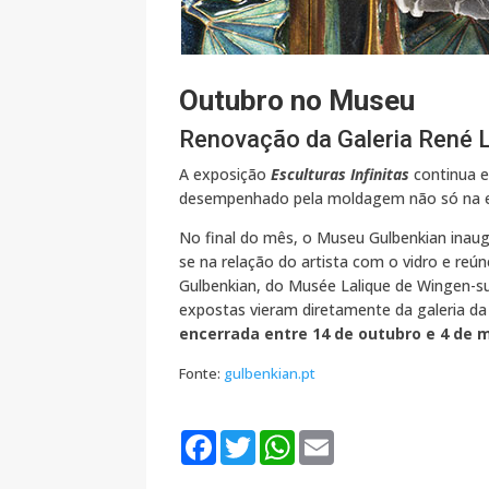
Outubro no Museu
Renovação da Galeria René L
A exposição
Esculturas Infinitas
continua e
desempenhado pela moldagem não só na es
No final do mês, o Museu Gulbenkian inau
se na relação do artista com o vidro e reú
Gulbenkian, do Musée Lalique de Wingen-su
expostas vieram diretamente da galeria da
encerrada entre 14 de outubro e 4 de 
Fonte:
gulbenkian.pt
F
T
W
E
a
w
h
m
c
i
a
a