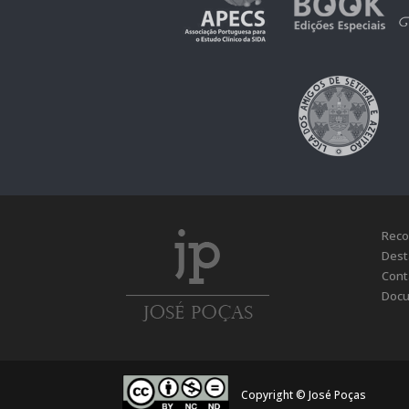
Reco
Dest
Cont
Docu
Copyright © José Poças