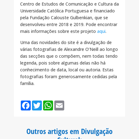
Centro de Estudos de Comunicação e Cultura da
Universidade Católica Portuguesa e financiado
pela Fundação Calouste Gulbenkian, que se
desenvolveu entre 2018 e 2019. Pode encontrar
mais informações sobre este projeto
aqui
.
Uma das novidades do site é a divulgação de
várias fotografias de Alexandre O’Neill ao longo
das secções que o compõem, nem todas tendo
legenda, pois sobre algumas delas não há
conhecimento de data, local ou autoria. Estas
fotografias foram generosamente cedidas pela
família.
F
T
W
E
a
w
h
m
c
i
a
a
e
t
t
i
b
t
s
l
o
e
A
Outros artigos em Divulgação
o
r
p
k
p